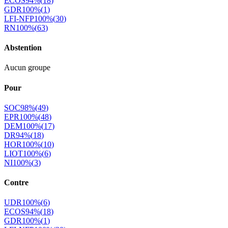
ECOS
94
%
(
18
)
GDR
100
%
(
1
)
LFI-NFP
100
%
(
30
)
RN
100
%
(
63
)
Abstention
Aucun groupe
Pour
SOC
98
%
(
49
)
EPR
100
%
(
48
)
DEM
100
%
(
17
)
DR
94
%
(
18
)
HOR
100
%
(
10
)
LIOT
100
%
(
6
)
NI
100
%
(
3
)
Contre
UDR
100
%
(
6
)
ECOS
94
%
(
18
)
GDR
100
%
(
1
)