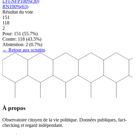
LFI-NFP
100
%
(
30
)
RN
100
%
(
63
)
Résultat du vote
151
118
2
Pour:
151
(
55.7
%)
Contre:
118
(
43.5
%)
Abstention:
2
(
0.7
%)
← Retour aux scrutins
À propos
Observatoire citoyen de la vie politique. Données publiques, fact-
checking et regard indépendant.