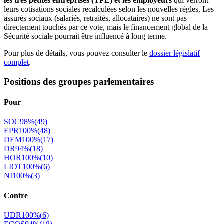
les très petites entreprises (TPE) et les employeurs
qui verront
leurs cotisations sociales recalculées selon les nouvelles règles. Les
assurés sociaux (salariés, retraités, allocataires) ne sont pas
directement touchés par ce vote, mais le financement global de la
Sécurité sociale pourrait être influencé à long terme.
Pour plus de détails, vous pouvez consulter le
dossier législatif
complet
.
Positions des groupes parlementaires
Pour
SOC
98
%
(
49
)
EPR
100
%
(
48
)
DEM
100
%
(
17
)
DR
94
%
(
18
)
HOR
100
%
(
10
)
LIOT
100
%
(
6
)
NI
100
%
(
3
)
Contre
UDR
100
%
(
6
)