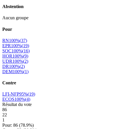
Abstention
Aucun groupe
Pour
RN
100
%
(
37
)
EPR
100
%
(
19
)
SOC
100
%
(
16
)
HOR
100
%
(
9
)
UDR
100
%
(
2
)
DR
100
%
(
2
)
DEM
100
%
(
1
)
Contre
LFI-NFP
95
%
(
19
)
ECOS
100
%
(
4
)
Résultat du vote
86
22
1
Pour:
86
(
78.9
%)