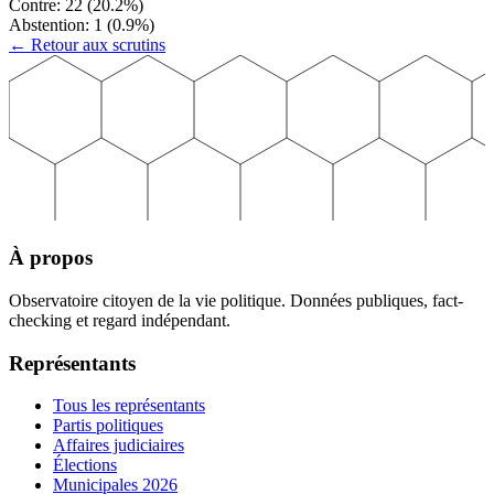
Contre:
22
(
20.2
%)
Abstention:
1
(
0.9
%)
← Retour aux scrutins
À propos
Observatoire citoyen de la vie politique. Données publiques, fact-
checking et regard indépendant.
Représentants
Tous les représentants
Partis politiques
Affaires judiciaires
Élections
Municipales 2026