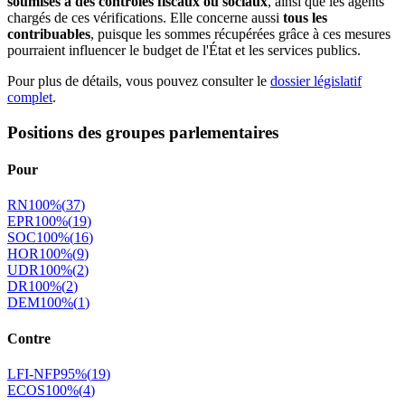
soumises à des contrôles fiscaux ou sociaux
, ainsi que les agents
chargés de ces vérifications. Elle concerne aussi
tous les
contribuables
, puisque les sommes récupérées grâce à ces mesures
pourraient influencer le budget de l'État et les services publics.
Pour plus de détails, vous pouvez consulter le
dossier législatif
complet
.
Positions des groupes parlementaires
Pour
RN
100
%
(
37
)
EPR
100
%
(
19
)
SOC
100
%
(
16
)
HOR
100
%
(
9
)
UDR
100
%
(
2
)
DR
100
%
(
2
)
DEM
100
%
(
1
)
Contre
LFI-NFP
95
%
(
19
)
ECOS
100
%
(
4
)