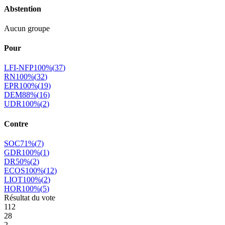
Abstention
Aucun groupe
Pour
LFI-NFP
100
%
(
37
)
RN
100
%
(
32
)
EPR
100
%
(
19
)
DEM
88
%
(
16
)
UDR
100
%
(
2
)
Contre
SOC
71
%
(
7
)
GDR
100
%
(
1
)
DR
50
%
(
2
)
ECOS
100
%
(
12
)
LIOT
100
%
(
2
)
HOR
100
%
(
5
)
Résultat du vote
112
28
2