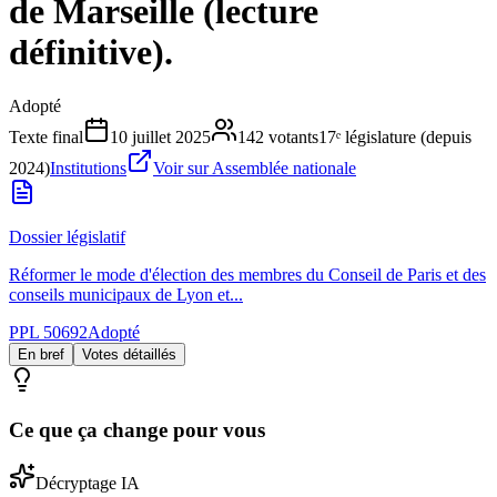
de Marseille (lecture
définitive).
Adopté
Texte final
10 juillet 2025
142
votants
17ᵉ législature (depuis
2024)
Institutions
Voir sur Assemblée nationale
Dossier législatif
Réformer le mode d'élection des membres du Conseil de Paris et des
conseils municipaux de Lyon et...
PPL 50692
Adopté
En bref
Votes détaillés
Ce que ça change pour vous
Décryptage IA