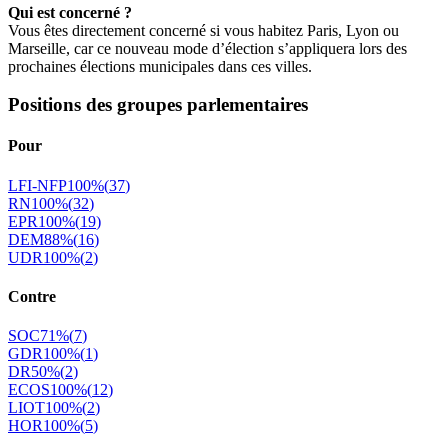
Qui est concerné ?
Vous êtes directement concerné si vous habitez Paris, Lyon ou
Marseille, car ce nouveau mode d’élection s’appliquera lors des
prochaines élections municipales dans ces villes.
Positions des groupes parlementaires
Pour
LFI-NFP
100
%
(
37
)
RN
100
%
(
32
)
EPR
100
%
(
19
)
DEM
88
%
(
16
)
UDR
100
%
(
2
)
Contre
SOC
71
%
(
7
)
GDR
100
%
(
1
)
DR
50
%
(
2
)
ECOS
100
%
(
12
)
LIOT
100
%
(
2
)
HOR
100
%
(
5
)