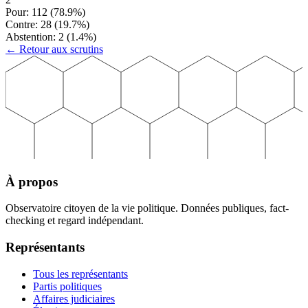
Pour:
112
(
78.9
%)
Contre:
28
(
19.7
%)
Abstention:
2
(
1.4
%)
← Retour aux scrutins
À propos
Observatoire citoyen de la vie politique. Données publiques, fact-
checking et regard indépendant.
Représentants
Tous les représentants
Partis politiques
Affaires judiciaires