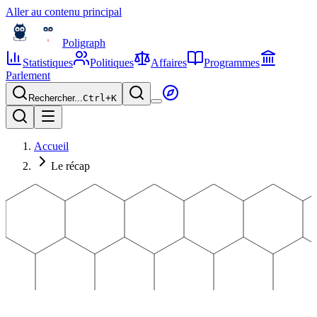
Aller au contenu principal
Poligraph
Statistiques
Politiques
Affaires
Programmes
Parlement
Rechercher...
Ctrl+
K
Accueil
Le récap
Édition n°
6