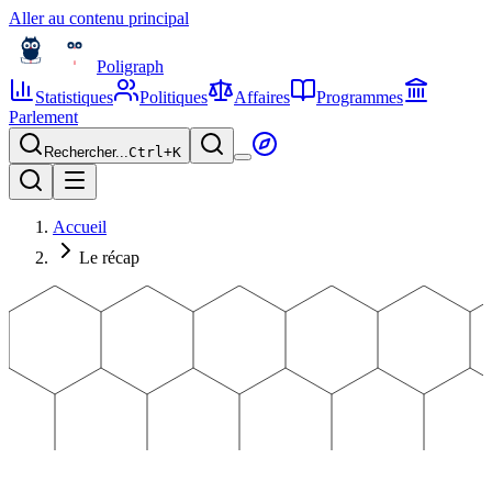
Aller au contenu principal
Poligraph
Statistiques
Politiques
Affaires
Programmes
Parlement
Rechercher...
Ctrl+
K
Accueil
Le récap
Édition n°
51