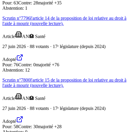
Pour:
63
Contre:
28
majorité +35
Abstention:
1
Scrutin n°
7796
l'article 14 de la proposition de loi relative au droit à
l'aide à mourir (nouvelle lecture).
Article
AN
🏥
Santé
27 juin 2026 · 88 votants · 17ᵉ législature (depuis 2024)
Adopté
Pour:
76
Contre:
0
majorité +76
Abstention:
12
Scrutin n°
7800
l'article 15 de la proposition de loi relative au droit à
l'aide à mourir (nouvelle lecture).
Article
AN
🏥
Santé
27 juin 2026 · 88 votants · 17ᵉ législature (depuis 2024)
Adopté
Pour:
58
Contre:
30
majorité +28
Abstention:
0