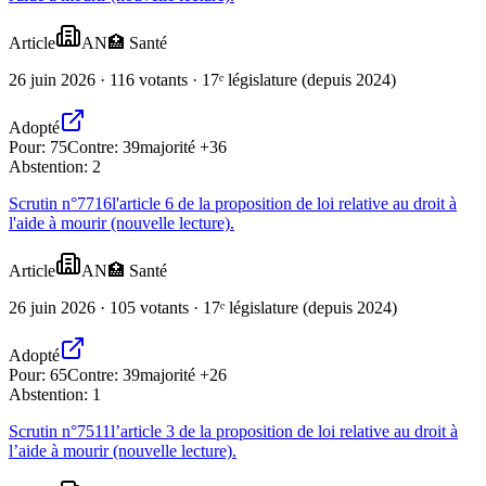
Article
AN
🏥
Santé
26 juin 2026 · 116 votants · 17ᵉ législature (depuis 2024)
Adopté
Pour:
75
Contre:
39
majorité +36
Abstention:
2
Scrutin n°
7716
l'article 6 de la proposition de loi relative au droit à
l'aide à mourir (nouvelle lecture).
Article
AN
🏥
Santé
26 juin 2026 · 105 votants · 17ᵉ législature (depuis 2024)
Adopté
Pour:
65
Contre:
39
majorité +26
Abstention:
1
Scrutin n°
7511
l’article 3 de la proposition de loi relative au droit à
l’aide à mourir (nouvelle lecture).