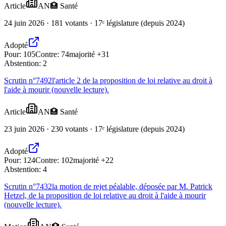
Article
AN
🏥
Santé
24 juin 2026 · 181 votants · 17ᵉ législature (depuis 2024)
Adopté
Pour:
105
Contre:
74
majorité +31
Abstention:
2
Scrutin n°
7492
l'article 2 de la proposition de loi relative au droit à
l'aide à mourir (nouvelle lecture).
Article
AN
🏥
Santé
23 juin 2026 · 230 votants · 17ᵉ législature (depuis 2024)
Adopté
Pour:
124
Contre:
102
majorité +22
Abstention:
4
Scrutin n°
7432
la motion de rejet péalable, déposée par M. Patrick
Hetzel, de la proposition de loi relative au droit à l'aide à mourir
(nouvelle lecture).