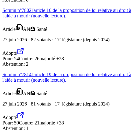
Scrutin n°
7802
l'article 16 de la proposition de loi relative au droit à
l'aide à mourir (nouvelle lecture).
Article
AN
🏥
Santé
27 juin 2026 · 82 votants · 17ᵉ législature (depuis 2024)
Adopté
Pour:
54
Contre:
26
majorité +28
Abstention:
2
Scrutin n°
7814
l'article 19 de la proposition de loi relative au droit à
l'aide à mourir (nouvelle lecture).
Article
AN
🏥
Santé
27 juin 2026 · 81 votants · 17ᵉ législature (depuis 2024)
Adopté
Pour:
59
Contre:
21
majorité +38
Abstention:
1