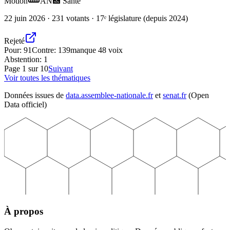
Motion
AN
🏥
Santé
22 juin 2026 · 231 votants · 17ᵉ législature (depuis 2024)
Rejeté
Pour:
91
Contre:
139
manque 48 voix
Abstention:
1
Page
1
sur
10
Suivant
Voir toutes les thématiques
Données issues de
data.assemblee-nationale.fr
et
senat.fr
(Open
Data officiel)
À propos