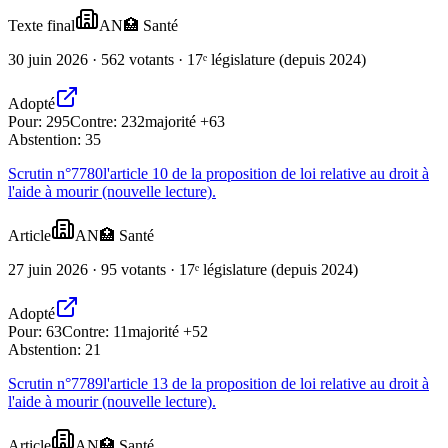
Texte final
AN
🏥
Santé
30 juin 2026 · 562 votants · 17ᵉ législature (depuis 2024)
Adopté
Pour:
295
Contre:
232
majorité +63
Abstention:
35
Scrutin n°
7780
l'article 10 de la proposition de loi relative au droit à
l'aide à mourir (nouvelle lecture).
Article
AN
🏥
Santé
27 juin 2026 · 95 votants · 17ᵉ législature (depuis 2024)
Adopté
Pour:
63
Contre:
11
majorité +52
Abstention:
21
Scrutin n°
7789
l'article 13 de la proposition de loi relative au droit à
l'aide à mourir (nouvelle lecture).
Article
AN
🏥
Santé