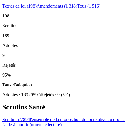
Textes de loi
(
198
)
Amendements
(
1 318
)
Tous
(
1 516
)
198
Scrutins
189
Adoptés
9
Rejetés
95
%
Taux d'adoption
Adoptés :
189
(
95
%)
Rejetés :
9
(
5
%)
Scrutins
Santé
Scrutin n°
7894
l'ensemble de la proposition de loi relative au droit à
l'aide à mourir (nouvelle lecture).