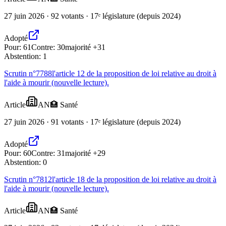
27 juin 2026 · 92 votants · 17ᵉ législature (depuis 2024)
Adopté
Pour:
61
Contre:
30
majorité +31
Abstention:
1
Scrutin n°
7788
l'article 12 de la proposition de loi relative au droit à
l'aide à mourir (nouvelle lecture).
Article
AN
🏥
Santé
27 juin 2026 · 91 votants · 17ᵉ législature (depuis 2024)
Adopté
Pour:
60
Contre:
31
majorité +29
Abstention:
0
Scrutin n°
7812
l'article 18 de la proposition de loi relative au droit à
l'aide à mourir (nouvelle lecture).
Article
AN
🏥
Santé