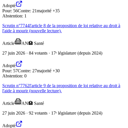
Adopté
Pour:
56
Contre:
21
majorité +35
Abstention:
1
Scrutin n°
7744
l'article 8 de la proposition de loi relative au droit à
l'aide à mourir (nouvelle lecture).
Article
AN
🏥
Santé
27 juin 2026 · 84 votants · 17ᵉ législature (depuis 2024)
Adopté
Pour:
57
Contre:
27
majorité +30
Abstention:
0
Scrutin n°
7762
l'article 9 de la proposition de loi relative au droit à
l'aide à mourir (nouvelle lecture).
Article
AN
🏥
Santé
27 juin 2026 · 92 votants · 17ᵉ législature (depuis 2024)
Adopté