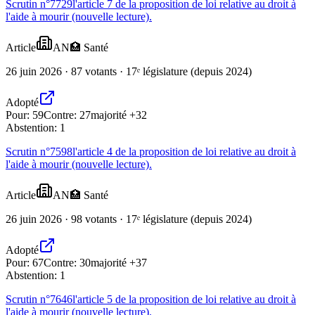
Scrutin n°
7729
l'article 7 de la proposition de loi relative au droit à
l'aide à mourir (nouvelle lecture).
Article
AN
🏥
Santé
26 juin 2026 · 87 votants · 17ᵉ législature (depuis 2024)
Adopté
Pour:
59
Contre:
27
majorité +32
Abstention:
1
Scrutin n°
7598
l'article 4 de la proposition de loi relative au droit à
l'aide à mourir (nouvelle lecture).
Article
AN
🏥
Santé
26 juin 2026 · 98 votants · 17ᵉ législature (depuis 2024)
Adopté
Pour:
67
Contre:
30
majorité +37
Abstention:
1
Scrutin n°
7646
l'article 5 de la proposition de loi relative au droit à
l'aide à mourir (nouvelle lecture).