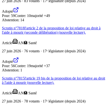
27 juin 2026 · 83 votants · 17ᵉ législature (depuis 2024)
Adopté
Pour:
59
Contre:
10
majorité +49
Abstention:
14
Scrutin n°
7818
l'article 2 de la proposition de loi relative au droit à
l'aide à mourir (seconde délibération) (nouvelle lecture).
Article
AN
🏥
Santé
27 juin 2026 · 76 votants · 17ᵉ législature (depuis 2024)
Adopté
Pour:
56
Contre:
19
majorité +37
Abstention:
1
Scrutin n°
7815
l'article 19 bis de la proposition de loi relative au droit
à l'aide à mourir (nouvelle lecture).
Article
AN
🏥
Santé
27 juin 2026 · 78 votants · 17ᵉ législature (depuis 2024)